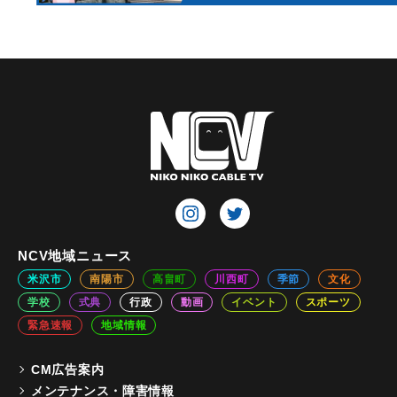
NCV地域ニュース
米沢市
南陽市
高畠町
川西町
季節
文化
学校
式典
行政
動画
イベント
スポーツ
緊急速報
地域情報
CM広告案内
メンテナンス・障害情報