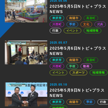
2025.05.06
2025年5月5日Nトピ＋プラス
NEWS
米沢市
南陽市
高畠町
川西町
季節
文化
式典
行政
イベント
地域情報
2025.05.07
2025年5月6日Nトピ＋プラス
NEWS
米沢市
南陽市
高畠町
川西町
学校
動画
イベント
スポーツ
地域情報
2025.05.10
2025年5月9日Nトピ+プラス
NEWS
米沢市
南陽市
季節
行政