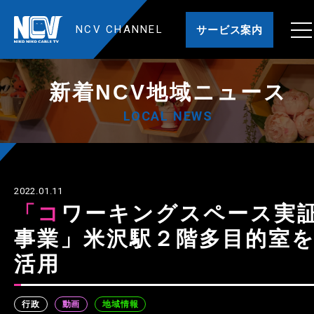
NCV CHANNEL
サービス案内
新着NCV地域ニュース
LOCAL NEWS
2022.01.11
「コワーキングスペース実証
事業」米沢駅２階多目的室
活用
行政
動画
地域情報